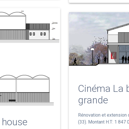
Cinéma La b
grande
Rénovation et extension 
b house
(33). Montant H.T: 1 847 0