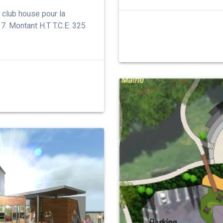
n club house pour la
. Montant H.T T.C.E: 325