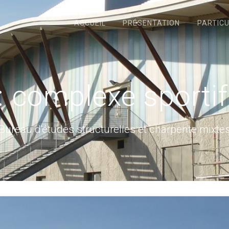
ACCUEIL
PRÉSENTATION
PARTICU
:
complexe sportif 
Bureau d'études structurelles et charpente mixte