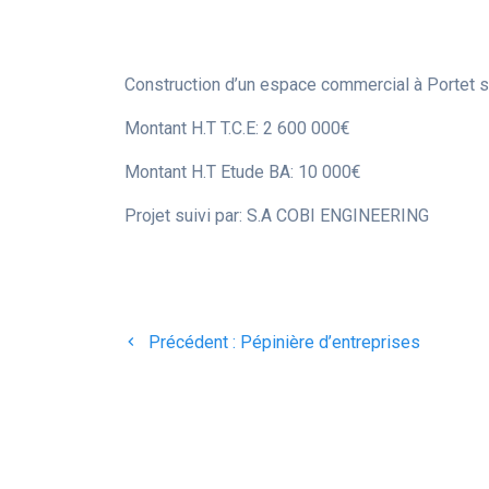
Construction d’un espace commercial à Portet 
Montant H.T T.C.E: 2 600 000€
Montant H.T Etude BA: 10 000€
Projet suivi par: S.A COBI ENGINEERING
Navigation
Article
Précédent :
Pépinière d’entreprises
de
précédent
:
l’article