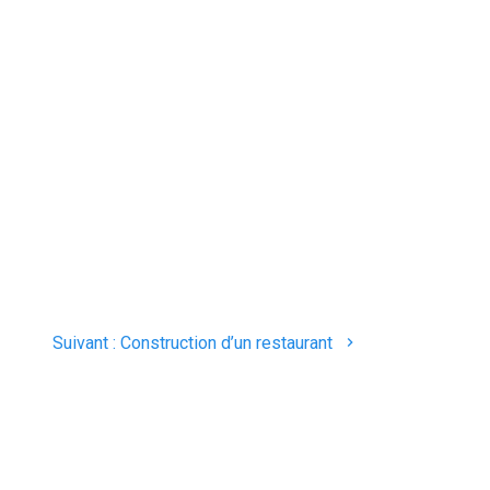
Article
Suivant :
Construction d’un restaurant
suivant
: