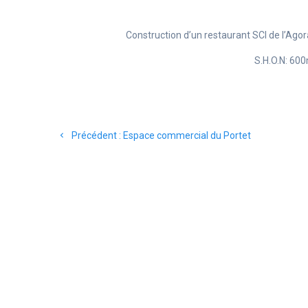
Construction d’un restaurant SCI de l’Ag
S.H.O.N: 60
Navigation
Article
Précédent :
Espace commercial du Portet
de
précédent
:
l’article