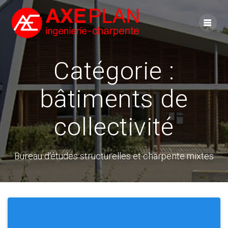
Skip
to
content
Catégorie :
bâtiments de
collectivité
Bureau d'études structurelles et charpente mixtes