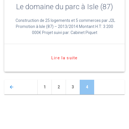
Le domaine du parc à Isle (87)
Construction de 25 logements et 5 commerces par J2L
Promotion à Isle (87) – 2013/2014 Montant H.T: 3 200
000€ Projet suivi par: Cabinet Piquet
Lire la suite
Navigation
Page
Page
Page
Page
1
2
3
4
des
articles