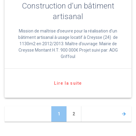
Construction d’un bâtiment
artisanal
Mission de maîtrise d’oeuvre pour la réalisation d’un
bâtiment artisanal à usage locatif à Creysse (24) de
1130m2 en 2012/2013. Maître d’ouvrage: Mairie de
Creysse Montant H.T: 900 000€ Projet suivi par: ADG
Griffoul
Lire la suite
Navigation
Page
Page
1
2
des