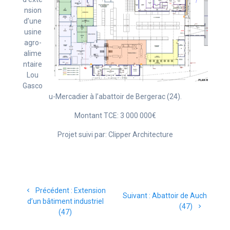
nsion
d’une
usine
agro-
alime
ntaire
Lou
Gasco
u-Mercadier à l’abattoir de Bergerac (24).
Montant TCE: 3 000 000€
Projet suivi par: Clipper Architecture
Navigation
Article
Précédent :
Extension
Article
de
Suivant :
Abattoir de Auch
précédent
d’un bâtiment industriel
suivant
(47)
:
(47)
:
l’article