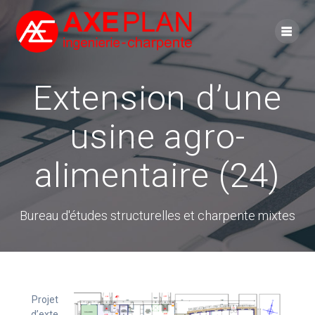
Skip
to
content
Extension d’une
usine agro-
alimentaire (24)
Bureau d'études structurelles et charpente mixtes
Projet
d’exte