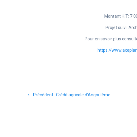
Montant H.T: 7 
Projet suivi :Arc
Pour en savoir plus consult
https://www.axepla
Navigation
Article
Précédent :
Crédit agricole d’Angoulême
de
précédent
:
l’article