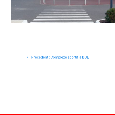
Navigation
Article
Précédent :
Complexe sportif à BOE
de
précédent
:
l’article