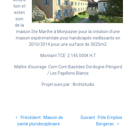
tion et
exten
sion
de la
maison Ste Marthe à Monpazier pour la création d’une
maison expérimentale pour handicapés vieillissants en
2010/2014 pour une surface de 3025m2.
Montant TCE: 2 145 000€ H.T
Maître d’ouvrage: Com Com Bastides Dordogne Périgord
/ Les Papillons Blancs
Projet suivi par : Archistudio
Navigation
Article
Article
Précédent :
Maison de
Suivant :
Pôle Emplois
de
précédent
suivant
santé pluridisciplinaire
Bergerac
:
: