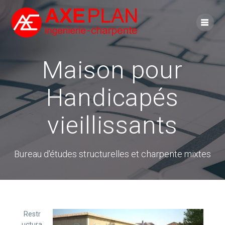
Skip
to
content
Maison pour
Handicapés
vieillissants
Bureau d'études structurelles et charpente mixtes
Restr
uctura