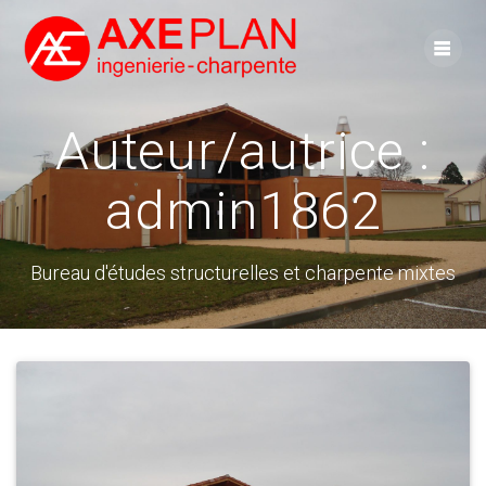
Skip
to
content
Auteur/autrice :
admin1862
Bureau d'études structurelles et charpente mixtes